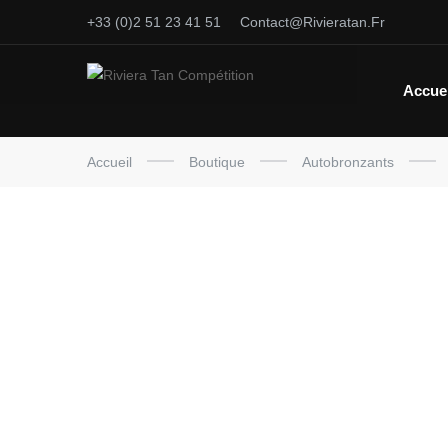
+33 (0)2 51 23 41 51
Contact@rivieratan.fr
Accuei
Accueil
Boutique
Autobronzants