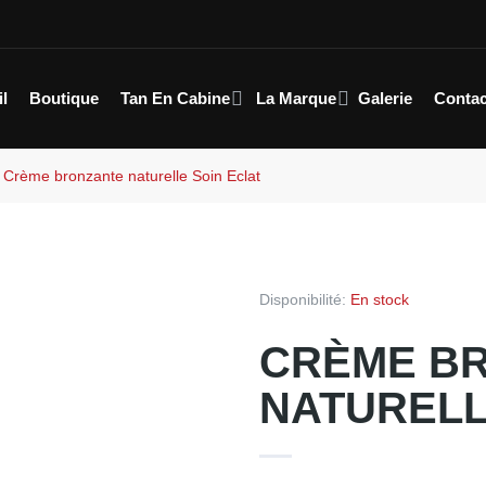
l
Boutique
Tan En Cabine
La Marque
Galerie
Conta
Crème bronzante naturelle Soin Eclat
Disponibilité:
En stock
CRÈME B
NATURELL