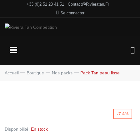
+33 (0)2 51 23 41 51
Contact@rivieratan.fr
Se connecter
Accueil
Boutique
Nos packs
Pack Tan peau lisse
-7.4%
Disponibilité:
En stock