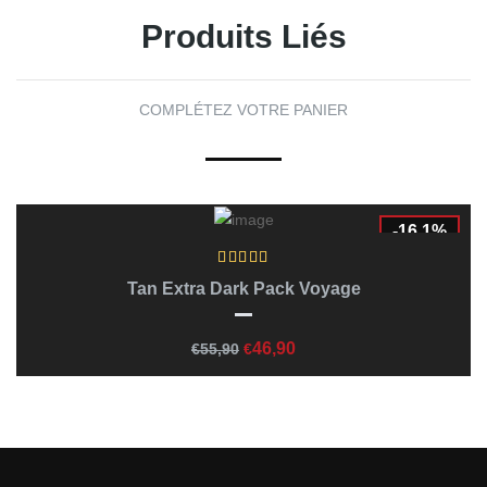
61,40€.
59,00€.
Produits Liés
COMPLÉTEZ VOTRE PANIER
-16.1%
Ajouter Au Panier
Tan Extra Dark Pack Voyage
Le
Le
46,90
€
55,90
€
prix
prix
initial
actuel
était :
est :
55,90€.
46,90€.