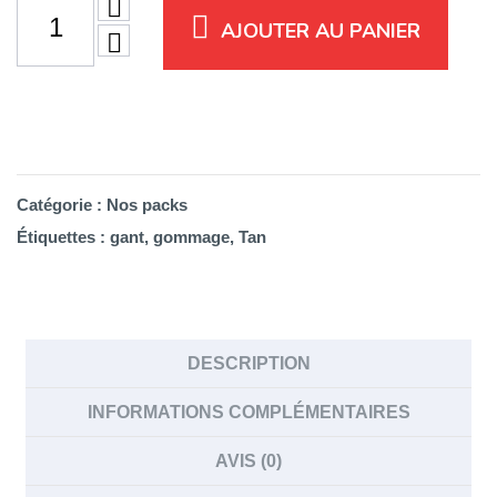
initial
actuel
AJOUTER AU PANIER
était :
est :
40,80€.
37,80€.
Catégorie :
Nos packs
Étiquettes :
gant
,
gommage
,
Tan
DESCRIPTION
INFORMATIONS COMPLÉMENTAIRES
AVIS (0)