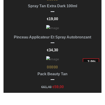
Spray Tan Extra Dark 100ml
19,00
€
Ajouter Au Panier
Pinceau Applicateur Et Spray Autobronzant
34,30
€
-3.9%
Ajouter Au Panier
Pack Beauty Tan
Le
Le
59,00
€
61,40
€
prix
prix
initial
actuel
était :
est :