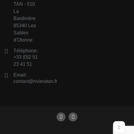
TAN - 510
La
Bardinière
85340 Les
Sables
d'Olonne
Téléphone:
+33 (0)2 51
23 41 51
Email:
contact@rivieratan.fr