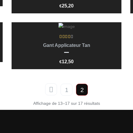
25,20
€
Ajouter Au Panier
Gant Applicateur Tan
12,50
€
1
2
Affichage de 13–17 sur 17 résultats